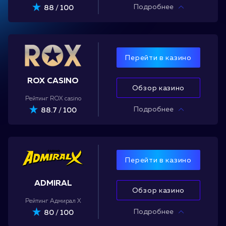
Подробнее
88 / 100
Перейти в казино
ROX CASINO
Обзор казино
Рейтинг ROX casino
Подробнее
88.7 / 100
Перейти в казино
ADMIRAL
Обзор казино
Рейтинг Адмирал Х
Подробнее
80 / 100