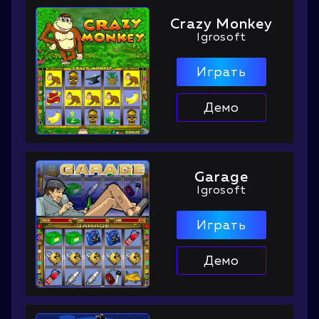
Crazy Monkey
Igrosoft
Играть
Демо
Garage
Igrosoft
Играть
Демо