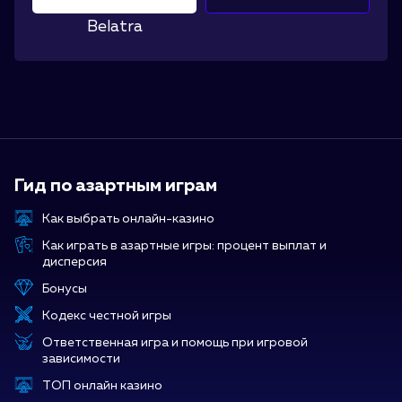
Belatra
Гид по азартным играм
Как выбрать онлайн-казино
Как играть в азартные игры: процент выплат и
дисперсия
Бонусы
Кодекс честной игры
Ответственная игра и помощь при игровой
зависимости
ТОП онлайн казино