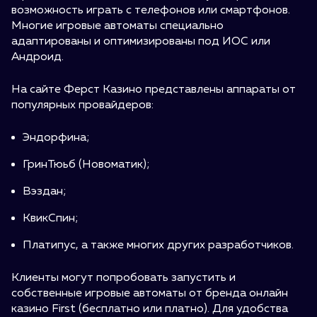
возможность играть с телефонов или смартфонов.
Многие игровые автоматы специально
адаптированы и оптимизированы под ИОС или
Андроид.
На сайте Ферст Казино представлены аппараты от
популярных провайдеров:
Эндорфина;
ГринТюьб (Новоматик);
Вэздан;
КвикСпин;
Платипус, а также многих других разработчиков.
Клиенты могут попробовать запустить и
собственные игровые автоматы от бренда онлайн
казино First (бесплатно или платно). Для удобства