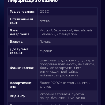
Информация о казино
Год основания:
2020
Официальный
first.ua
сайт:
Язык
Русский, Украинский, Английский,
интерфейса:
Немецкий, Французский
Валюта:
Гривны
Доступные
Украина
страны:
Бонусные предложения, турниры,
программа лояльности, джекпоты,
Фишки казино:
большой ассортимент игр,
оптимизация веб-сайта,
мобильное приложение
Ассортимент
Более 2000+ настольных игр и
игр:
слотов
Игровые автоматы, рулетка,
Виды игр:
покер, блэкджек, Live-casino