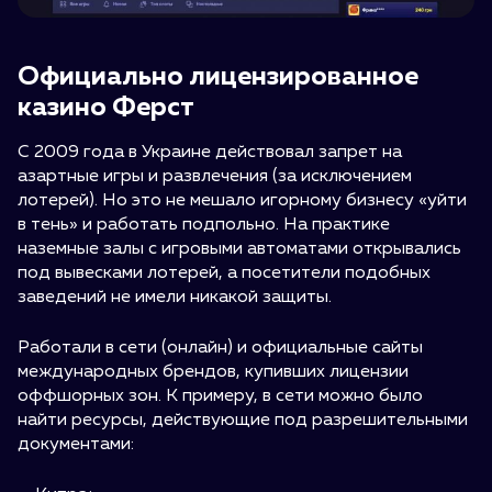
Официально лицензированное
казино Ферст
С 2009 года в Украине действовал запрет на
азартные игры и развлечения (за исключением
лотерей). Но это не мешало игорному бизнесу «уйти
в тень» и работать подпольно. На практике
наземные залы с игровыми автоматами открывались
под вывесками лотерей, а посетители подобных
заведений не имели никакой защиты.
Работали в сети (онлайн) и официальные сайты
международных брендов, купивших лицензии
оффшорных зон. К примеру, в сети можно было
найти ресурсы, действующие под разрешительными
документами: