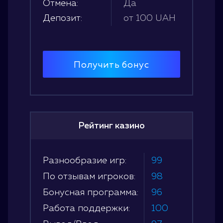
Отмена:
Да
Депозит:
от 100 UAH
Получить бонус
Рейтинг казино
Разнообразие игр:
99
По отзывам игроков:
98
Бонусная программа:
96
Работа поддержки:
100