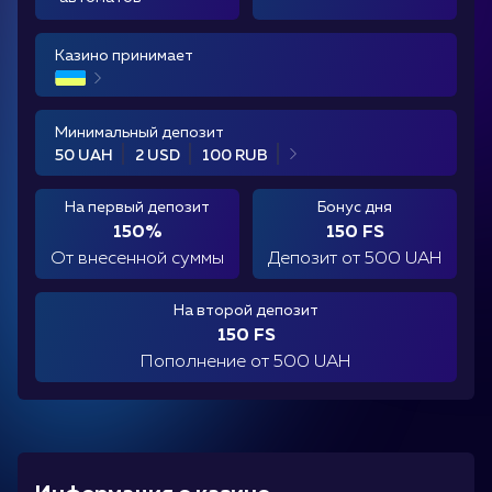
Казино принимает
Минимальный депозит
50 UAH
2 USD
100 RUB
На первый депозит
Бонус дня
150%
150 FS
От внесенной суммы
Депозит от 500 UAH
На второй депозит
150 FS
Пополнение от 500 UAH