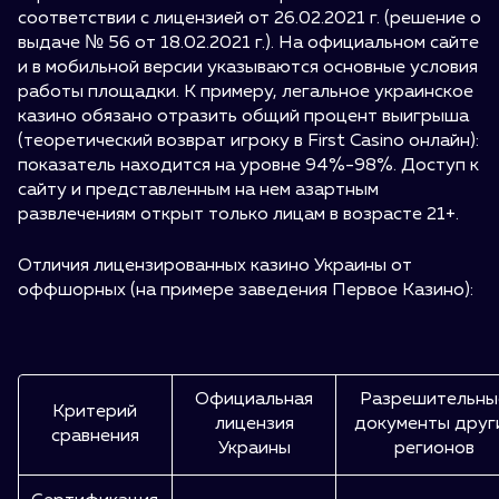
соответствии с лицензией от 26.02.2021 г. (решение о
выдаче № 56 от 18.02.2021 г.). На официальном сайте
и в мобильной версии указываются основные условия
работы площадки. К примеру, легальное украинское
казино обязано отразить общий процент выигрыша
(теоретический возврат игроку в First Casino онлайн):
показатель находится на уровне 94%-98%. Доступ к
сайту и представленным на нем азартным
развлечениям открыт только лицам в возрасте 21+.
Отличия лицензированных казино Украины от
оффшорных (на примере заведения Первое Казино):
Официальная
Разрешительны
Критерий
лицензия
документы друг
сравнения
Украины
регионов