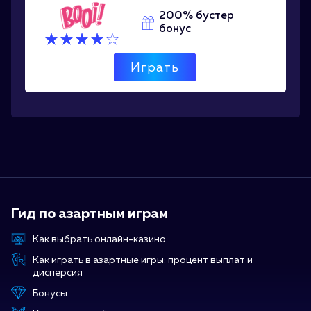
подразумевает зачисление до +150% к пополнению
200% бустер
после регистрации. Дополнительно легальное
бонус
украинское казино дарит и 150 фриспинов
(бесплатных вращений на конкретном игровом
Играть
автомате). Приветственная акция с бонусами за
депозит порадует максимальными
вознаграждениями при небольших условиях
отыгрыша.
Бонус «Безвейджерные вращения» от казино First
Casino обозначает запуск рулетки (колеса фортуны).
Условия просты: в личный кабинет приходит
уведомление о том, что посетителю начислили
прокрутки. После этого пользователь переходит в
Гид по азартным играм
меню с рулеткой и запускает ее. От того, где
остановится курсор, зависит и итоговое
Как выбрать онлайн-казино
вознаграждение. Оно начисляется в разных
Как играть в азартные игры: процент выплат и
форматах:
дисперсия
Бонусы
фриспины;