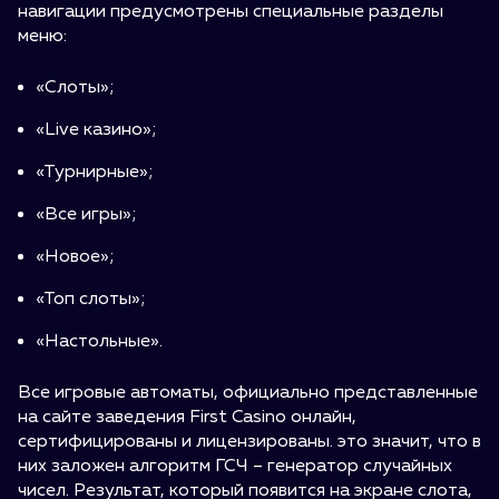
навигации предусмотрены специальные разделы
меню:
«Слоты»;
«Live казино»;
«Турнирные»;
«Все игры»;
«Новое»;
«Топ слоты»;
«Настольные».
Все игровые автоматы, официально представленные
на сайте заведения First Casino онлайн,
сертифицированы и лицензированы. это значит, что в
них заложен алгоритм ГСЧ – генератор случайных
чисел. Результат, который появится на экране слота,