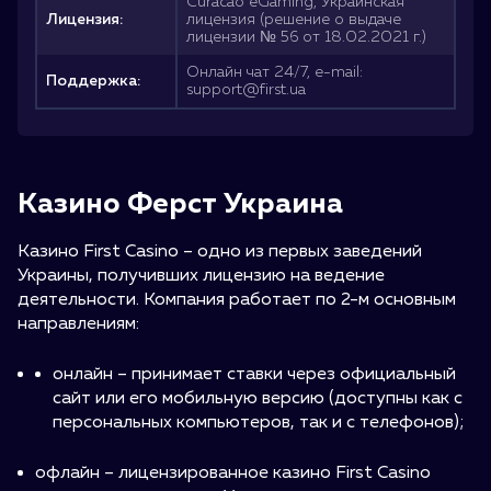
Curacao eGaming, Украинская
Лицензия:
лицензия (решение о выдаче
лицензии № 56 от 18.02.2021 г.)
Онлайн чат 24/7, e-mail:
Поддержка:
support@first.ua
Казино Ферст Украина
Казино First Casino – одно из первых заведений
Украины, получивших лицензию на ведение
деятельности. Компания работает по 2-м основным
направлениям:
онлайн – принимает ставки через официальный
сайт или его мобильную версию (доступны как с
персональных компьютеров, так и с телефонов);
офлайн – лицензированное казино First Casino