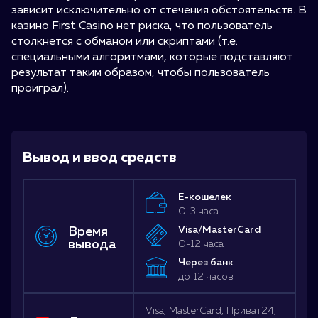
зависит исключительно от стечения обстоятельств. В
казино First Casino нет риска, что пользователь
столкнется с обманом или скриптами (т.е.
специальными алгоритмами, которые подставляют
результат таким образом, чтобы пользователь
проиграл).
Вывод и ввод средств
Е-кошелек
0-3 часа
Visa/MasterCard
Время
вывода
0-12 часа
Через банк
до 12 часов
Visa, MasterCard, Приват24,