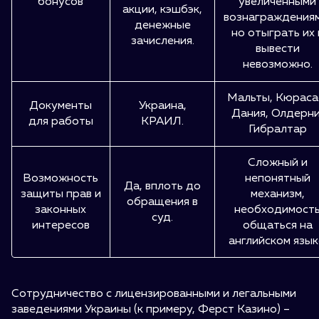
бонусов
увеличенными
акции, кэшбэк,
вознаграждениям
денежные
но отыграть их 
зачисления.
вывести
невозможно.
Мальты, Кюраса
Документы
Украина,
Дания, Олдерни
для работы
КРАИЛ.
Гибралтар
Сложный и
Возможность
непонятный
Да, вплоть до
защиты прав и
механизм,
обращения в
законных
необходимост
суд.
интересов
общаться на
английском язык
Сотрудничество с лицензированными и легальными
заведениями Украины (к примеру, Ферст Казино) –