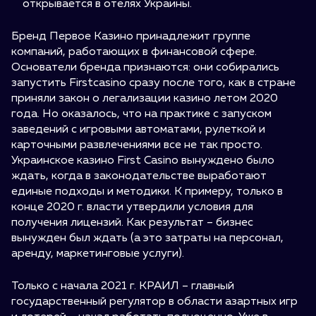
открывается в отелях Украины.
Бренд Первое Казино принадлежит группе
компаний, работающих в финансовой сфере.
Основатели бренда признаются: они собирались
запустить Firstcasino сразу после того, как в стране
приняли закон о легализации казино летом 2020
года. Но оказалось, что на практике с запуском
заведений с игровыми автоматами, рулеткой и
карточными развлечениями все не так просто.
Украинское казино First Casino вынуждено было
ждать, когда в законодательстве выработают
единые подходы и методики. К примеру, только в
конце 2020 г. власти утвердили условия для
получения лицензий. Как результат – бизнес
вынужден был ждать (а это затраты на персонал,
аренду, маркетинговые услуги).
Только с начала 2021 г. КРАИЛ – главный
государственный регулятор в области азартных игр