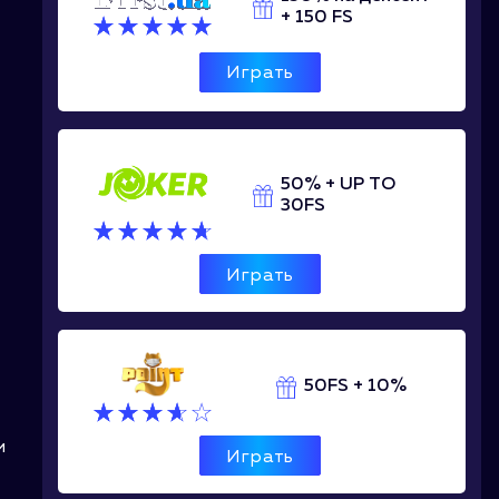
+ 150 FS
Играть
50% + UP TO
30FS
Играть
50FS + 10%
и
Играть