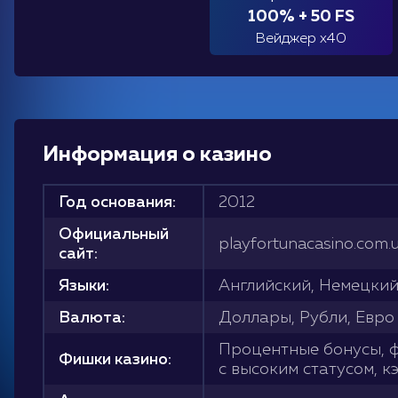
100% + 50 FS
Вейджер х40
Информация о казино
Год основания:
2012
Официальный
playfortunacasino.com.
сайт:
Языки:
Английский, Немецкий
Валюта:
Доллары, Рубли, Евро
Процентные бонусы, 
Фишки казино:
с высоким статусом, к