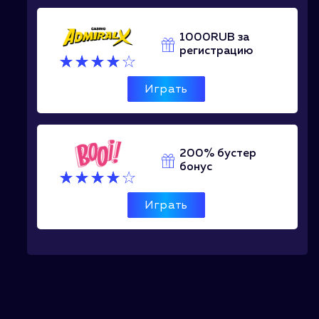
1000RUB за
,
регистрацию
Играть
200% бустер
бонус
Играть