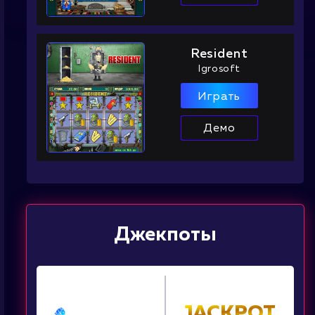
Resident
Igrosoft
Играть
Демо
Джекпоты
JACKPOT