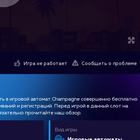
Игра не работает
Сообщить о проблеме
ть в игровой автомат Champagne совершенно бесплатно
иваний и регистраций. Перед игрой в данный слот на
язательно прочитайте наш обзор.
Вид игры
Игровые автоматы