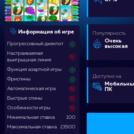
Информация об игре
Популярность
Очень
Прогрессивный джекпот
высокая
Настраиваемая
выигрышная линия
Функция азартной игры
Доступно на
Фриспины
Мобильные
Автоматическая игра
ПК
Быстрые спины
Особенности игры
Минимальная ставка
100
Максимальная ставка
23500