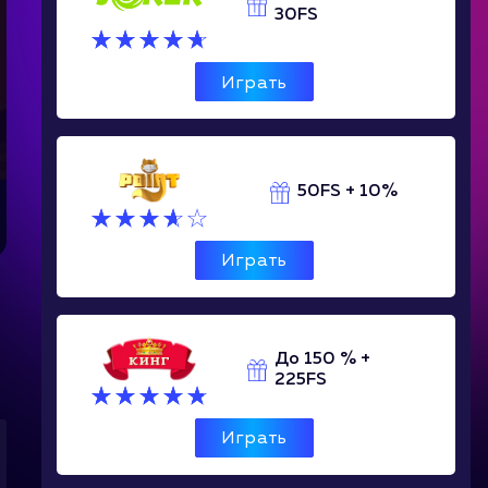
30FS
Играть
50FS + 10%
Играть
До 150 % +
225FS
Играть