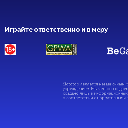
В верхней части экрана красуется логотип и полезн
Разобраться с интерфейсом не составит труда даже у н
линию выплат.
Играйте ответственно и в меру
Подготовка аппарата к 
Перед тем, как вращать барабаны, требуется выполни
активных лент (от 1 до 21) и сделать ставку в диапазо
левой части панели управления. Обязательно проконт
При желании можно сделать максимальную ставку, нажа
Slototop является независимым 
справочный раздел с таблицей выплат и коэффициенто
учреждением. Мы честно создаем
создано лишь в информационных ц
в соответствии с нормативными 
Правила игрового авто
Для победы требуется собрать комбинацию из трех (в 
любой линии выплат. Картинки должны располагаться п