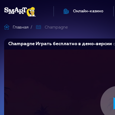
Онлайн-казино
Главная
/
Champagne
Champagne Играть бесплатно в демо-версии
о