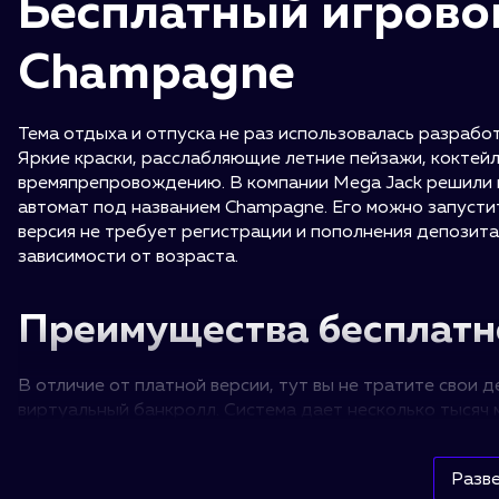
Бесплатный игрово
Champagne
Тема отдыха и отпуска не раз использовалась разработ
Яркие краски, расслабляющие летние пейзажи, коктейл
времяпрепровождению. В компании Mega Jack решили п
автомат под названием Champagne. Его можно запусти
версия не требует регистрации и пополнения депозит
зависимости от возраста.
Преимущества бесплатн
В отличие от платной версии, тут вы не тратите свои 
виртуальный банкролл. Система дает несколько тысяч м
выбранный игровой автомат. Используя демонстрацион
Разв
Скоротать свободное время.