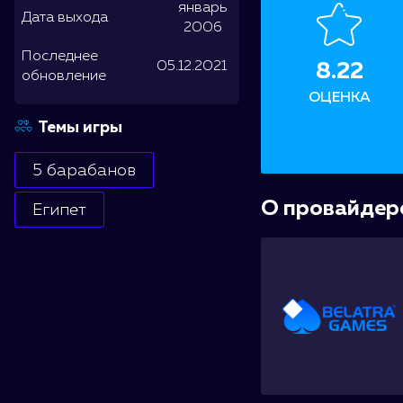
январь
Дата выхода
2006
Последнее
05.12.2021
8.22
обновление
ОЦЕНКА
Темы игры
5 барабанов
О провайдер
Египет