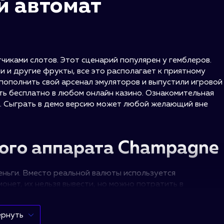
й автомат
чиками слотов. Этот сценарий популярен у гемблеров.
и и другие фрукты, все это располагает к приятному
ополнить свой арсенал эмуляторов и выпустили игровой
ть бесплатно в любом онлайн казино. Ознакомительная
а. Сыграть в демо версию может любой желающий вне
ого аппарата Champagne
деньги. Вместо реальной валюты используется
онет, их нельзя вывести, но можно потратить в
ный режим, вы можете:
ернуть