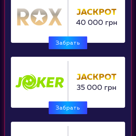
JACKPOT
40 000 грн
Забрать
JACKPOT
35 000 грн
Забрать