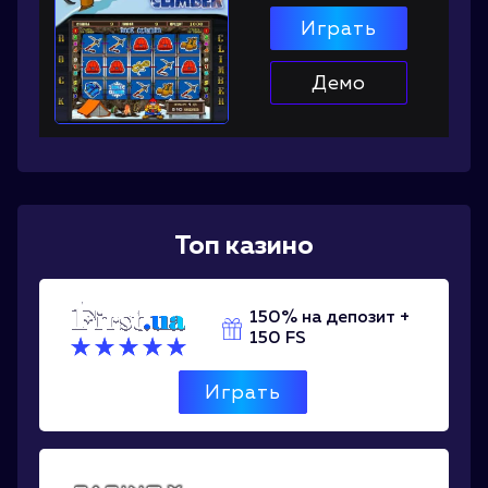
Играть
Демо
Топ казино
150% на депозит +
150 FS
Играть