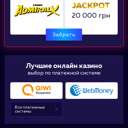
JACKPOT
20 000 грн
Забрать
Лучшие онлайн казино
выбор по платежной системе
Все платежные
системы