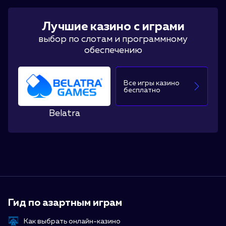
Лучшие казино с играми
выбор по слотам и программному
обеспечению
Все игры казино
бесплатно
Belatra
Гид по азартным играм
Как выбрать онлайн-казино