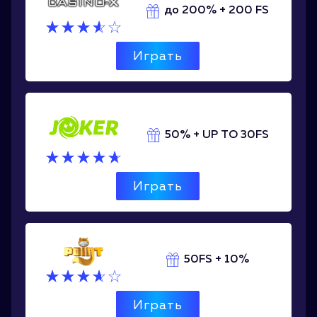
до 200% + 200 FS
Играть
50% + UP TO 30FS
Играть
50FS + 10%
Играть